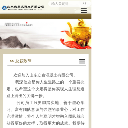
ꄙ
首页
끀
公司概况
企业文化
产品监控
企业动态
끀
总裁致辞
工程实例
欢迎加入山东立泰混凝土有限公司。
我深信这是你人生道路上的一个重要决
访客留言
定，也希望这个决定将是你实现人生理想道
路上跨出的关键一步。
人才招聘
公司员工只要脚踏实地、善于虚心学
联系我们
习、富有团队意识与强烈的事业心，对工作
充满激情，将个人的聪明才智融入团队就会
获得更好的发挥，取得更大的成就。我期待